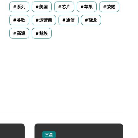
系列
美国
芯片
苹果
荣耀
谷歌
运营商
通信
骁龙
高通
魅族
三星