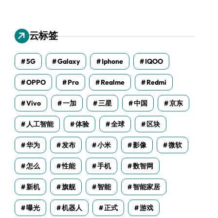
云标签
5G
Galaxy
Iphone
IQOO
OPPO
Pro
Realme
Redmi
Vivo
一加
三星
中国
京东
人工智能
体验
全球
区块
华为
发布
小米
影像
微软
怎么
性能
手机
数智网
新机
旗舰
智能
智能家居
曝光
机器人
正式
游戏