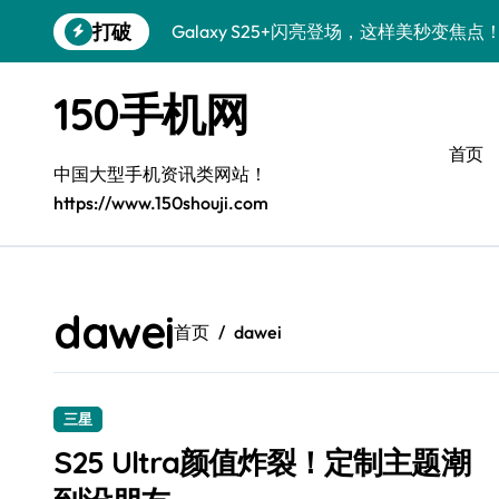
跳
打破
Galaxy S25+闪亮登场，这样美秒变焦点
转
到
S24+上手，美出新高度！
内
150手机网
容
S26+颜值暴增！机皇美颜秘籍大公开
首页
A56 5G惊艳登场，三星新风尚来了！
中国大型手机资讯类网站！
https://www.150shouji.com
三星S26上手：3招秒变个性旗舰
S25美化秘籍：个性潮玩，炫酷一键搞定
Galaxy C55 5G潮定新定义
dawei
首页
dawei
Galaxy C55 5G登场，美学新标杆！
Galaxy Z Flip6：折叠时尚，秒变潮流焦点
三星
S25 Ultra颜值炸裂！定制主题潮到没朋友
S25 Ultra颜值炸裂！定制主题潮