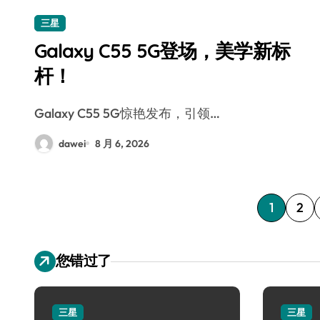
三星
Galaxy C55 5G登场，美学新标
杆！
Galaxy C55 5G惊艳发布，引领…
dawei
8 月 6, 2026
文
1
2
章
您错过了
分
页
三星
三星