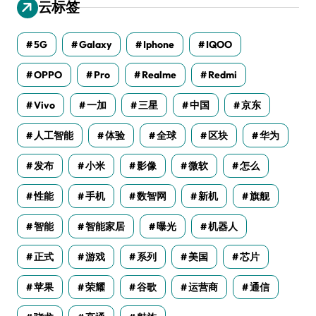
云标签
5G
Galaxy
Iphone
IQOO
OPPO
Pro
Realme
Redmi
Vivo
一加
三星
中国
京东
人工智能
体验
全球
区块
华为
发布
小米
影像
微软
怎么
性能
手机
数智网
新机
旗舰
智能
智能家居
曝光
机器人
正式
游戏
系列
美国
芯片
苹果
荣耀
谷歌
运营商
通信