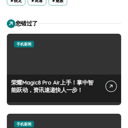
骁龙
高通
魅族
您错过了
手机新闻
荣耀Magic8 Pro Air上手！掌中智
能跃动，资讯速递快人一步！
手机新闻