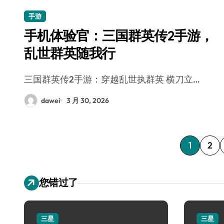
手游
手机体验官：三国群英传2手游，
乱世群英随我行
三国群英传2手游：穿越乱世执群英 横刀立…
dawei
3 月 30, 2026
文
1
2
章
您错过了
分
页
三星
三星