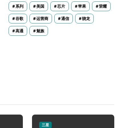
系列
美国
芯片
苹果
荣耀
谷歌
运营商
通信
骁龙
高通
魅族
三星