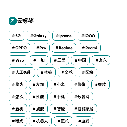
云标签
5G
Galaxy
Iphone
IQOO
OPPO
Pro
Realme
Redmi
Vivo
一加
三星
中国
京东
人工智能
体验
全球
区块
华为
发布
小米
影像
微软
怎么
性能
手机
数智网
新机
旗舰
智能
智能家居
曝光
机器人
正式
游戏