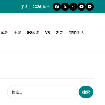
7
8 月 2026, 周五
能家居
手游
5G频道
VR
趣闻
智能生活
搜
索
：