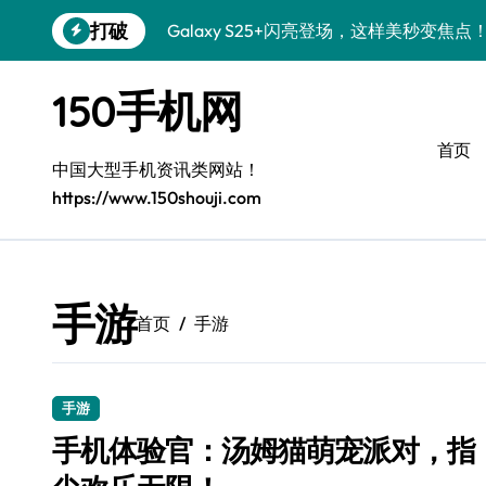
跳
打破
Galaxy S25+闪亮登场，这样美秒变焦点
转
到
S24+上手，美出新高度！
内
150手机网
容
S26+颜值暴增！机皇美颜秘籍大公开
首页
A56 5G惊艳登场，三星新风尚来了！
中国大型手机资讯类网站！
https://www.150shouji.com
三星S26上手：3招秒变个性旗舰
S25美化秘籍：个性潮玩，炫酷一键搞定
Galaxy C55 5G潮定新定义
手游
首页
手游
Galaxy C55 5G登场，美学新标杆！
Galaxy Z Flip6：折叠时尚，秒变潮流焦点
手游
S25 Ultra颜值炸裂！定制主题潮到没朋友
手机体验官：汤姆猫萌宠派对，指