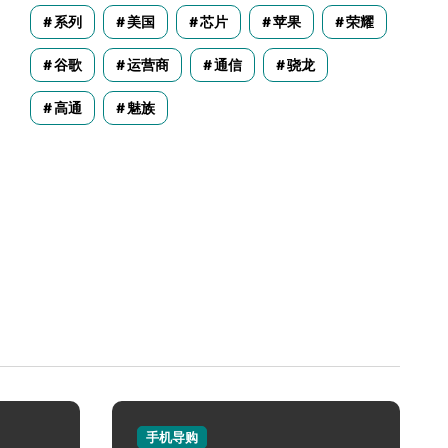
系列
美国
芯片
苹果
荣耀
谷歌
运营商
通信
骁龙
高通
魅族
手机导购