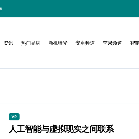
选
张
资讯
热门品牌
新机曝光
安卓频道
苹果频道
智
新起点
体验
VR
指南
人工智能与虚拟现实之间联系