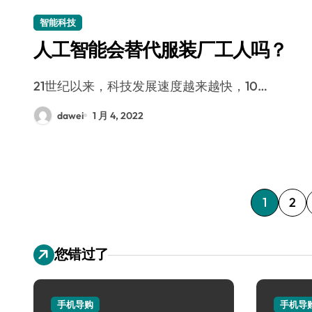
智能科技
人工智能会替代服装厂工人吗？
21世纪以来，科技发展速度越来越快，10…
dawei
1 月 4, 2022
文
1
2
章
您错过了
分
页
手机导购
手机导