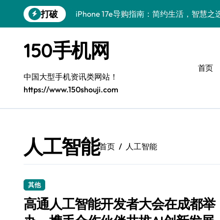
跳
打破
iPhone 17e导购指南：简约生活，智慧之
转
到
华为nova15 Ultra：极简高效，生活新主
内
150手机网
容
真我GT8 Pro：极简主义的旗舰之选
首页
三星W26：极简设计，畅享高效生活
中国大型手机资讯类网站！
https://www.150shouji.com
极简之选，三星W26开启尊享新境
极简之选：三星Galaxy S26，高效生活
极简美学巅峰：OPPO Find X9 Pro全解析
人工智能
首页
人工智能
iQOO Z11 Turbo：性能怪兽，极简之选
荣耀WIN RT：极简设计，高效轻智能新
其他
极简美学新典范：Xiaomi MIX Flip 2体验
高通人工智能开发者大会在成都举