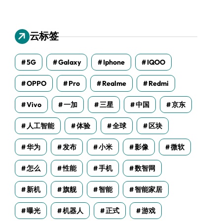
云标签
5G
Galaxy
Iphone
IQOO
OPPO
Pro
Realme
Redmi
Vivo
一加
三星
中国
京东
人工智能
体验
全球
区块
华为
发布
小米
影像
微软
怎么
性能
手机
数智网
新机
旗舰
智能
智能家居
曝光
机器人
正式
游戏