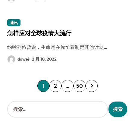
通讯
怎样应对全球疫情大流行
约翰列侬曾说，生命是在你忙着制定其他计划…
dawei
2 月 10, 2022
文
1
2
…
50
章
分
搜
索
页
：