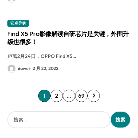
安卓导购
Find X5 Pro影像解读自研芯片是关键，外围升
级也很多！
距离2月24日，OPPO Find X5…
dawei
2 月 22, 2022
文
1
2
…
69
章
分
搜
索
页
：