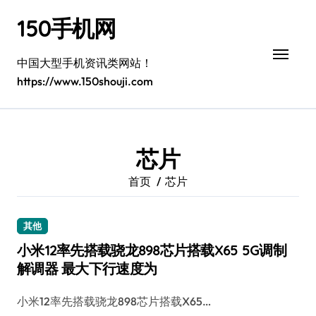
跳
150手机网
转
到
内
中国大型手机资讯类网站！
容
https://www.150shouji.com
芯片
首页
芯片
其他
小米12率先搭载骁龙898芯片搭载X65 5G调制
解调器 最大下行速度为
小米12率先搭载骁龙898芯片搭载X65…