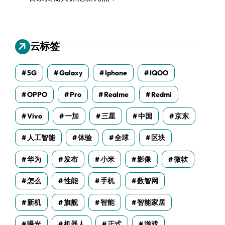
云标签
5G
Galaxy
Iphone
IQOO
OPPO
Pro
Realme
Redmi
Vivo
一加
三星
中国
京东
人工智能
体验
全球
区块
华为
发布
小米
影像
微软
怎么
性能
手机
数智网
新机
旗舰
智能
智能家居
曝光
机器人
正式
游戏