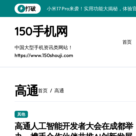
跳
打破
小米17 Pro来袭！实用功能大揭秘，体
转
到
vivo S50 Pro mini：掌心小机，轻握
内
150手机网
容
三星Galaxy S26来袭！创新科技亮点，
首页
三星Galaxy Z Fold7抢先探秘，手机
中国大型手机资讯类网站！
https://www.150shouji.com
S25 Ultra颜值炸裂！定制主题潮到没朋友
Galaxy S25+闪亮登场，这样美秒变焦点
S24+上手，美出新高度！
高通
首页
高通
S26+颜值暴增！机皇美颜秘籍大公开
A56 5G惊艳登场，三星新风尚来了！
其他
vivo S50新功能大揭秘！优惠加持，玩
高通人工智能开发者大会在成都举