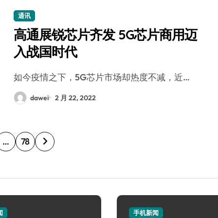
通讯
高通展锐芯片齐发 5G芯片商用迈
入战国时代
如今疫情之下，5G芯片市场却热度不减，近…
dawei
2 月 22, 2022
…
78
闻
手机新闻