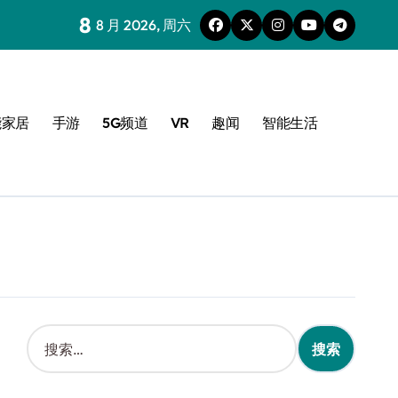
8
8 月 2026, 周六
能家居
手游
5G频道
VR
趣闻
智能生活
搜
索
：