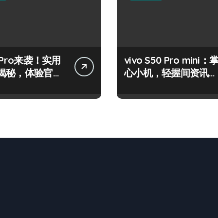
 Pro来袭！实用
vivo S50 Pro mini：
揭秘，体验官带
心小机，轻握间资讯全
瞧！
掌控！