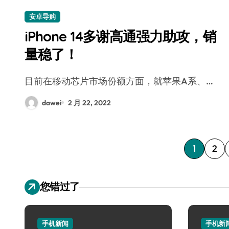
安卓导购
iPhone 14多谢高通强力助攻，销
量稳了！
目前在移动芯片市场份额方面，就苹果A系、…
dawei
2 月 22, 2022
文
1
2
章
您错过了
分
页
手机新闻
手机新