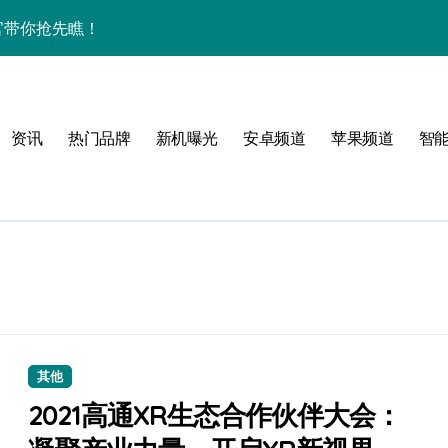
验官带你抢先瞧！
间资讯全掌控！
体验官抢先揭秘！
资讯
热门品牌
新机曝光
安卓频道
苹果频道
智
管家揭秘其惊艳新亮点！
！
其他
机效率飙升！
2021高通XR生态合作伙伴大会：