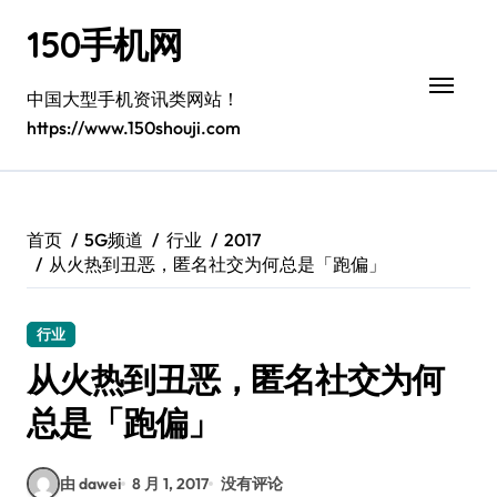
跳
150手机网
转
到
内
中国大型手机资讯类网站！
容
https://www.150shouji.com
首页
5G频道
行业
2017
从火热到丑恶，匿名社交为何总是「跑偏」
行业
从火热到丑恶，匿名社交为何
总是「跑偏」
由 dawei
8 月 1, 2017
没有评论