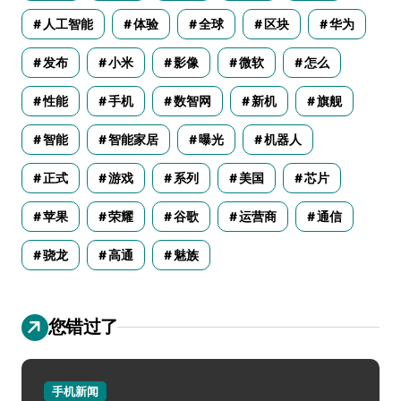
人工智能
体验
全球
区块
华为
发布
小米
影像
微软
怎么
性能
手机
数智网
新机
旗舰
智能
智能家居
曝光
机器人
正式
游戏
系列
美国
芯片
苹果
荣耀
谷歌
运营商
通信
骁龙
高通
魅族
您错过了
手机新闻