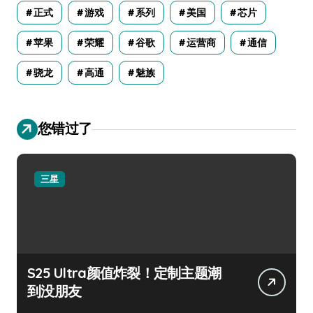
正式
游戏
系列
美国
芯片
苹果
荣耀
谷歌
运营商
通信
骁龙
高通
魅族
您错过了
三星
S25 Ultra颜值炸裂！定制主题潮
到没朋友