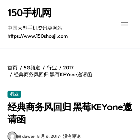
跳
150手机网
转
到
内
中国大型手机资讯类网站！
容
https://www.150shouji.com
首页
5G频道
行业
2017
经典商务风回归 黑莓KEYone邀请函
行业
经典商务风回归 黑莓KEYone邀
请函
由 dawei
8 月 6, 2017
没有评论