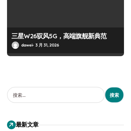
三星W26驭风5G，高端旗舰新典范
dawei
3 月 31, 2026
搜
索
：
最新文章