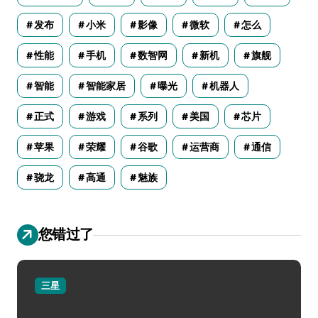
发布
小米
影像
微软
怎么
性能
手机
数智网
新机
旗舰
智能
智能家居
曝光
机器人
正式
游戏
系列
美国
芯片
苹果
荣耀
谷歌
运营商
通信
骁龙
高通
魅族
您错过了
三星