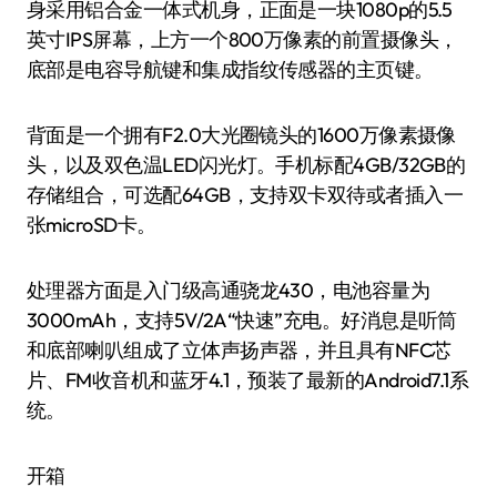
身采用铝合金一体式机身，正面是一块1080p的5.5
英寸IPS屏幕，上方一个800万像素的前置摄像头，
底部是电容导航键和集成指纹传感器的主页键。
背面是一个拥有F2.0大光圈镜头的1600万像素摄像
头，以及双色温LED闪光灯。手机标配4GB/32GB的
存储组合，可选配64GB，支持双卡双待或者插入一
张microSD卡。
处理器方面是入门级高通骁龙430，电池容量为
3000mAh，支持5V/2A“快速”充电。好消息是听筒
和底部喇叭组成了立体声扬声器，并且具有NFC芯
片、FM收音机和蓝牙4.1，预装了最新的Android7.1系
统。
开箱