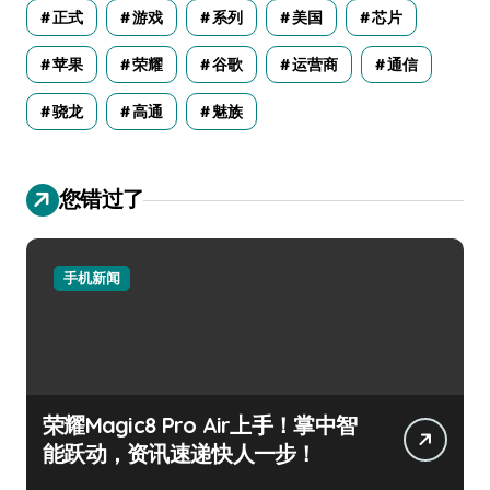
正式
游戏
系列
美国
芯片
苹果
荣耀
谷歌
运营商
通信
骁龙
高通
魅族
您错过了
手机新闻
荣耀Magic8 Pro Air上手！掌中智
能跃动，资讯速递快人一步！