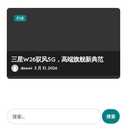
行业
三星W26驭风5G，高端旗舰新典范
dawei
3 月 31, 2026
搜
索
：