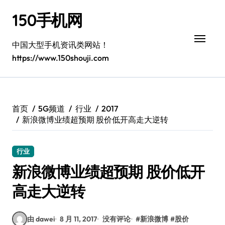
跳
150手机网
转
到
内
中国大型手机资讯类网站！
容
https://www.150shouji.com
首页
5G频道
行业
2017
新浪微博业绩超预期 股价低开高走大逆转
行业
新浪微博业绩超预期 股价低开
高走大逆转
由 dawei
8 月 11, 2017
没有评论
#
新浪微博
#
股价