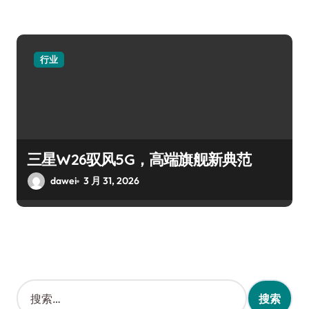
行业
三星W26驭风5G，高端旗舰新典范
dawei
3 月 31, 2026
搜
索