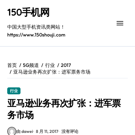
跳
150手机网
转
到
内
中国大型手机资讯类网站！
容
https://www.150shouji.com
首页
5G频道
行业
2017
亚马逊业务再次扩张：进军票务市场
行业
亚马逊业务再次扩张：进军票
务市场
由 dawei
8 月 11, 2017
没有评论