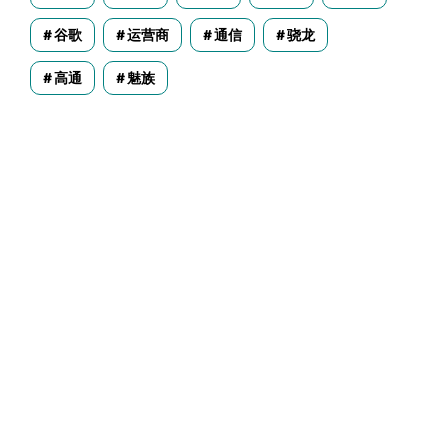
谷歌
运营商
通信
骁龙
高通
魅族