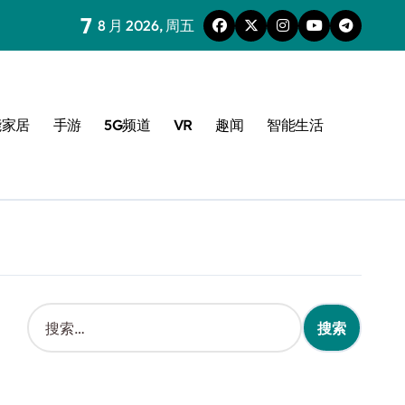
7
8 月 2026, 周五
能家居
手游
5G频道
VR
趣闻
智能生活
搜
索
：