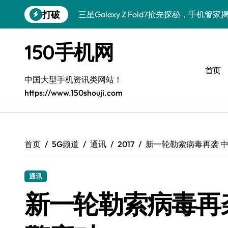
跳
打破
三星Galaxy Z Fold7抢先探秘，手机
转
到
S25 Ultra颜值炸裂！定制主题潮到没朋友
内
150手机网
容
Galaxy S25+闪亮登场，这样美秒变焦点
首页
S24+上手，美出新高度！
中国大型手机资讯类网站！
https://www.150shouji.com
S26+颜值暴增！机皇美颜秘籍大公开
A56 5G惊艳登场，三星新风尚来了！
三星S26上手：3招秒变个性旗舰
首页
5G频道
通讯
2017
新一轮勒索病毒再袭 
S25美化秘籍：个性潮玩，炫酷一键搞定
通讯
Galaxy C55 5G潮定新定义
新一轮勒索病毒再
三星Galaxy S26来袭！创新科技亮点，