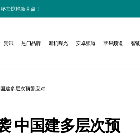
管家揭秘其惊艳新亮点！
！
资讯
热门品牌
新机曝光
安卓频道
苹果频道
智
中国建多层次预警应对
！
袭 中国建多层次预
体验官抢先揭秘！