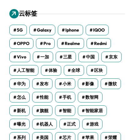
云标签
5G
Galaxy
Iphone
IQOO
OPPO
Pro
Realme
Redmi
Vivo
一加
三星
中国
京东
人工智能
体验
全球
区块
华为
发布
小米
影像
微软
怎么
性能
手机
数智网
新机
旗舰
智能
智能家居
曝光
机器人
正式
游戏
系列
美国
芯片
苹果
荣耀