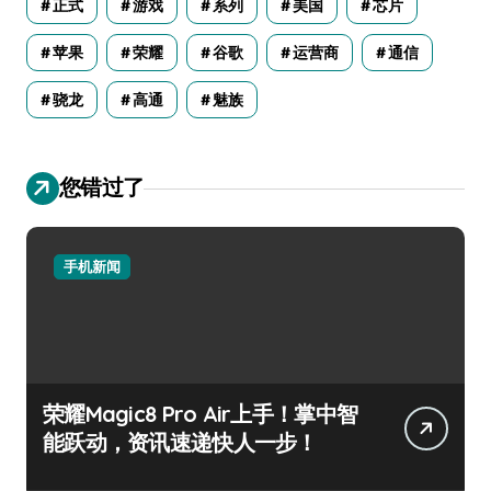
正式
游戏
系列
美国
芯片
苹果
荣耀
谷歌
运营商
通信
骁龙
高通
魅族
您错过了
手机新闻
荣耀Magic8 Pro Air上手！掌中智
能跃动，资讯速递快人一步！