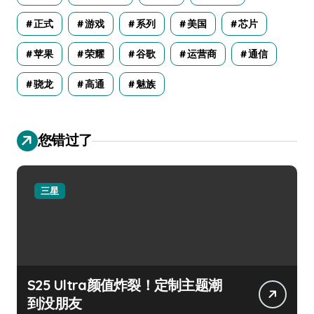
正式
游戏
系列
美国
芯片
苹果
荣耀
谷歌
运营商
通信
骁龙
高通
魅族
您错过了
三星
S25 Ultra颜值炸裂！定制主题潮
到没朋友