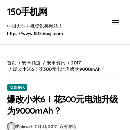
跳
150手机网
转
到
内
中国大型手机资讯类网站！
容
https://www.150shouji.com
首页
安卓频道
安卓资讯
2017
爆改小米6！花300元电池升级为9000mAh？
安卓资讯
爆改小米6！花300元电池升级
为9000mAh？
由 dawei
7 月 31, 2017
没有评论