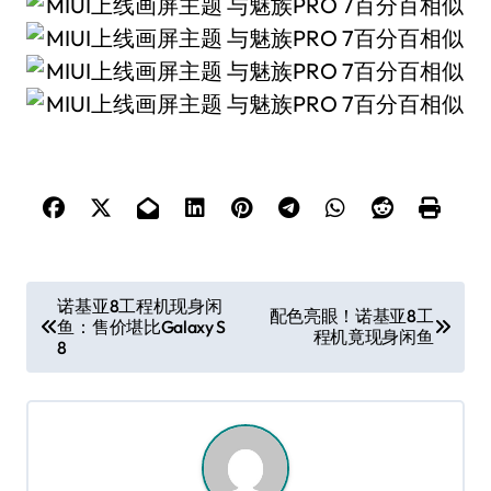
文
诺基亚8工程机现身闲
配色亮眼！诺基亚8工
鱼：售价堪比Galaxy S
章
程机竟现身闲鱼
8
导
航