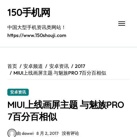
跳
150手机网
转
到
内
中国大型手机资讯类网站！
容
https://www.150shouji.com
首页
安卓频道
安卓资讯
2017
MIUI上线画屏主题 与魅族PRO 7百分百相似
安卓资讯
MIUI上线画屏主题 与魅族PRO
7百分百相似
由 dawei
8 月 2, 2017
没有评论