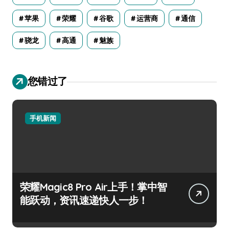
苹果
荣耀
谷歌
运营商
通信
骁龙
高通
魅族
您错过了
手机新闻
荣耀Magic8 Pro Air上手！掌中智
能跃动，资讯速递快人一步！