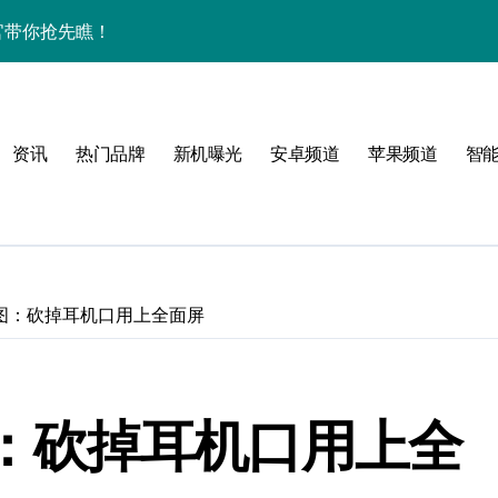
验官带你抢先瞧！
间资讯全掌控！
体验官抢先揭秘！
资讯
热门品牌
新机曝光
安卓频道
苹果频道
智
管家揭秘其惊艳新亮点！
！
渲染图：砍掉耳机口用上全面屏
染图：砍掉耳机口用上全
机效率飙升！