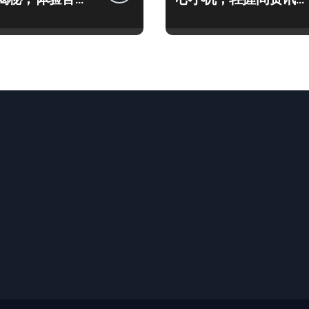
瞧！
掌控！