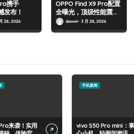
Pro携手
OPPO Find X9 Pro配置
震撼发布！
全曝光，顶级性能震撼
来袭！
月 28, 2026
dawei
3 月 28, 2026
闻
手机新闻
 Pro来袭！实用
vivo S50 Pro mini：
揭秘，体验官带
心小机，轻握间资讯全