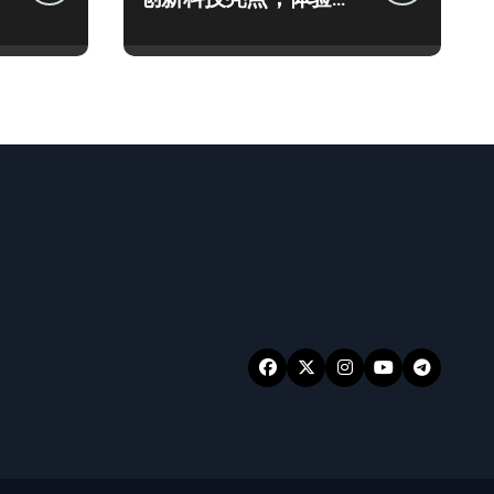
抢先揭秘！