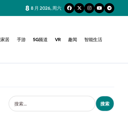
8
8 月 2026, 周六
能家居
手游
5G频道
VR
趣闻
智能生活
搜
索
：