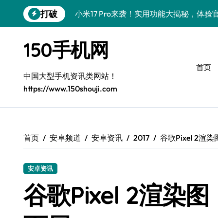
跳
打破
小米17 Pro来袭！实用功能大揭秘，体
转
到
vivo S50 Pro mini：掌心小机，轻握
内
150手机网
容
三星Galaxy S26来袭！创新科技亮点，
首页
三星Galaxy Z Fold7抢先探秘，手机
中国大型手机资讯类网站！
https://www.150shouji.com
S25 Ultra颜值炸裂！定制主题潮到没朋友
Galaxy S25+闪亮登场，这样美秒变焦点
S24+上手，美出新高度！
首页
安卓频道
安卓资讯
2017
谷歌Pixel 2
S26+颜值暴增！机皇美颜秘籍大公开
安卓资讯
A56 5G惊艳登场，三星新风尚来了！
谷歌Pixel 2渲
vivo S50新功能大揭秘！优惠加持，玩