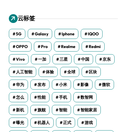
云标签
5G
Galaxy
Iphone
IQOO
OPPO
Pro
Realme
Redmi
Vivo
一加
三星
中国
京东
人工智能
体验
全球
区块
华为
发布
小米
影像
微软
怎么
性能
手机
数智网
新机
旗舰
智能
智能家居
曝光
机器人
正式
游戏