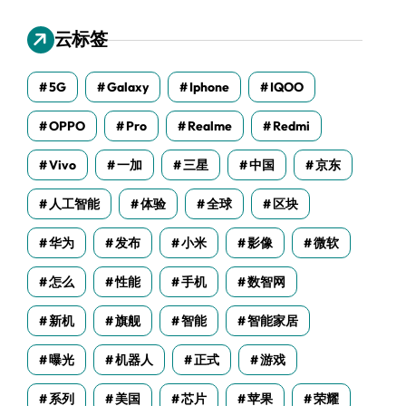
云标签
5G
Galaxy
Iphone
IQOO
OPPO
Pro
Realme
Redmi
Vivo
一加
三星
中国
京东
人工智能
体验
全球
区块
华为
发布
小米
影像
微软
怎么
性能
手机
数智网
新机
旗舰
智能
智能家居
曝光
机器人
正式
游戏
系列
美国
芯片
苹果
荣耀