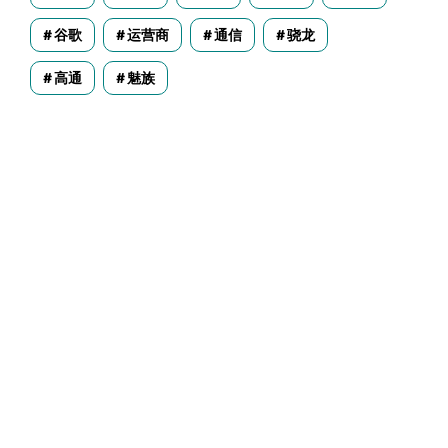
谷歌
运营商
通信
骁龙
高通
魅族