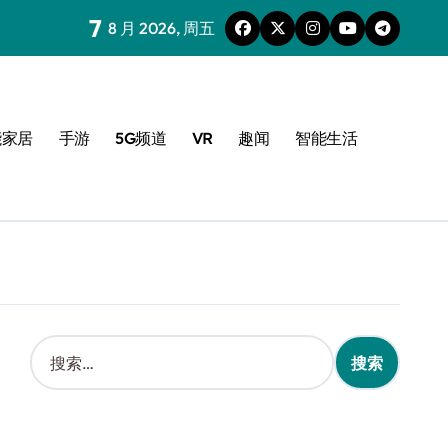
7
8 月 2026, 周五
能家居
手游
5G频道
VR
趣闻
智能生活
搜
索
：