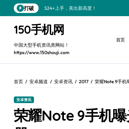
跳
打破
S24+上手，美出新高度！
转
到
S26+颜值暴增！机皇美颜秘籍大公开
内
150手机网
容
A56 5G惊艳登场，三星新风尚来了！
首页
三星S26上手：3招秒变个性旗舰
中国大型手机资讯类网站！
https://www.150shouji.com
S25美化秘籍：个性潮玩，炫酷一键搞定
Galaxy C55 5G潮定新定义
Galaxy C55 5G登场，美学新标杆！
首页
安卓频道
安卓资讯
2017
荣耀Note 9手
Galaxy Z Flip6：折叠时尚，秒变潮流焦点
安卓资讯
S25 Ultra颜值炸裂！定制主题潮到没朋友
荣耀Note 9手机