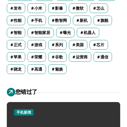
发布
小米
影像
微软
怎么
性能
手机
数智网
新机
旗舰
智能
智能家居
曝光
机器人
正式
游戏
系列
美国
芯片
苹果
荣耀
谷歌
运营商
通信
骁龙
高通
魅族
您错过了
手机新闻