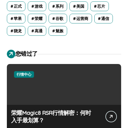
正式
游戏
系列
美国
芯片
苹果
荣耀
谷歌
运营商
通信
骁龙
高通
魅族
您错过了
行情中心
荣耀Magic8 RSR行情解密：何时
入手最划算？