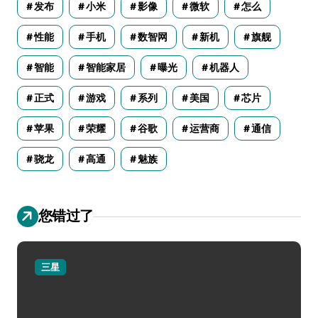
发布
小米
影像
微软
怎么
性能
手机
数智网
新机
旗舰
智能
智能家居
曝光
机器人
正式
游戏
系列
美国
芯片
苹果
荣耀
谷歌
运营商
通信
骁龙
高通
魅族
您错过了
三星