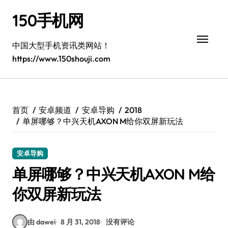
跳
150手机网
转
到
内
中国大型手机资讯类网站！
容
https://www.150shouji.com
首页
安卓频道
安卓导购
2018
单屏哪够？中兴天机AXON M给你双屏新玩法
安卓导购
单屏哪够？中兴天机AXON M给
你双屏新玩法
由 dawei
8 月 31, 2018
没有评论