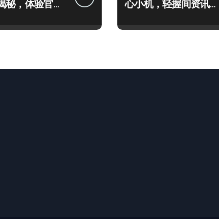
揭秘，体验官带
心小机，轻握间资讯全
瞧！
掌控！