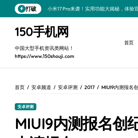
跳
打破
小米17 Pro来袭！实用功能大揭秘，体
转
到
vivo S50 Pro mini：掌心小机，轻握
内
150手机网
容
三星Galaxy S26来袭！创新科技亮点，
首页
三星Galaxy Z Fold7抢先探秘，手机
中国大型手机资讯类网站！
https://www.150shouji.com
S25 Ultra颜值炸裂！定制主题潮到没朋友
Galaxy S25+闪亮登场，这样美秒变焦点
S24+上手，美出新高度！
首页
安卓频道
安卓评测
2017
MIUI9内测报
S26+颜值暴增！机皇美颜秘籍大公开
安卓评测
A56 5G惊艳登场，三星新风尚来了！
MIUI9内测报名创
vivo S50新功能大揭秘！优惠加持，玩