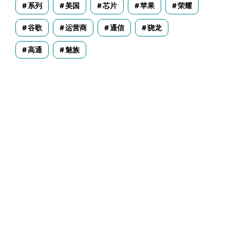
系列
美国
芯片
苹果
荣耀
谷歌
运营商
通信
骁龙
高通
魅族