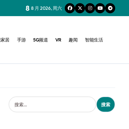
8
8 月 2026, 周六
能家居
手游
5G频道
VR
趣闻
智能生活
搜
索
：