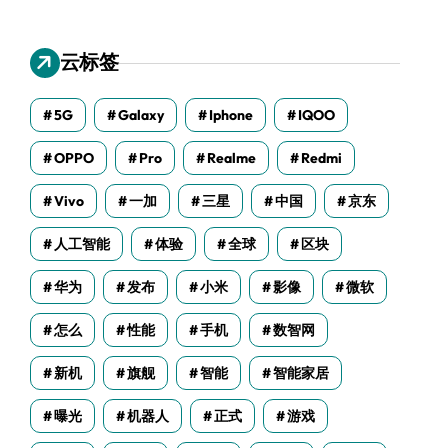
云标签
5G
Galaxy
Iphone
IQOO
OPPO
Pro
Realme
Redmi
Vivo
一加
三星
中国
京东
人工智能
体验
全球
区块
华为
发布
小米
影像
微软
怎么
性能
手机
数智网
新机
旗舰
智能
智能家居
曝光
机器人
正式
游戏