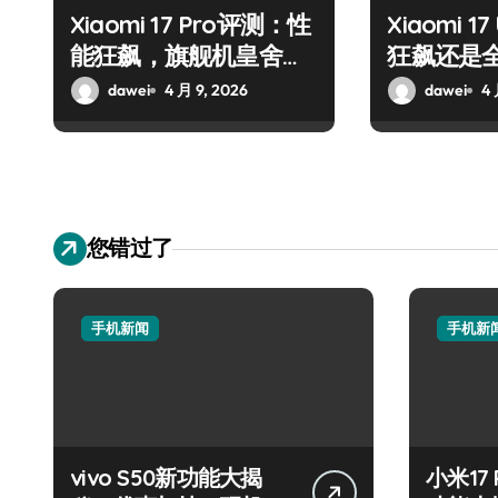
Xiaomi 17 Pro评测：性
Xiaomi 1
能狂飙，旗舰机皇舍它
狂飙还是
其谁！
dawei
4 月 9, 2026
dawei
4 
您错过了
手机新闻
手机新
vivo S50新功能大揭
小米17