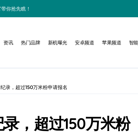
验官带你抢先瞧！
间资讯全掌控！
体验官抢先揭秘！
资讯
热门品牌
新机曝光
安卓频道
苹果频道
智
管家揭秘其惊艳新亮点！
！
名创纪录，超过150万米粉申请报名
纪录，超过150万米粉
机效率飙升！