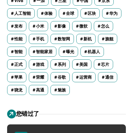
Vivo
一加
三星
中国
京东
人工智能
体验
全球
区块
华为
发布
小米
影像
微软
怎么
性能
手机
数智网
新机
旗舰
智能
智能家居
曝光
机器人
正式
游戏
系列
美国
芯片
苹果
荣耀
谷歌
运营商
通信
骁龙
高通
魅族
您错过了