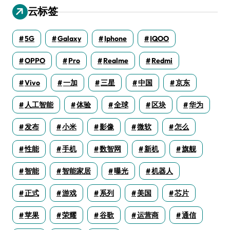
云标签
5G
Galaxy
Iphone
IQOO
OPPO
Pro
Realme
Redmi
Vivo
一加
三星
中国
京东
人工智能
体验
全球
区块
华为
发布
小米
影像
微软
怎么
性能
手机
数智网
新机
旗舰
智能
智能家居
曝光
机器人
正式
游戏
系列
美国
芯片
苹果
荣耀
谷歌
运营商
通信