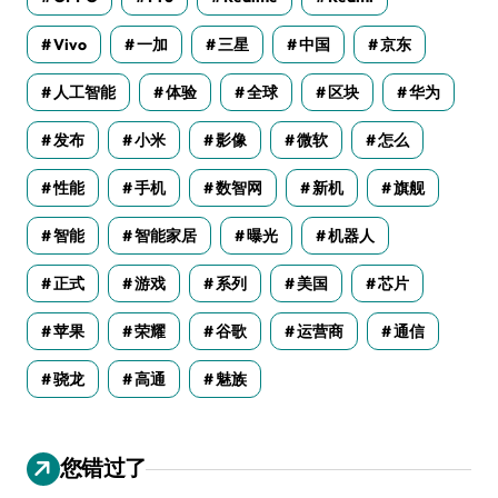
Vivo
一加
三星
中国
京东
人工智能
体验
全球
区块
华为
发布
小米
影像
微软
怎么
性能
手机
数智网
新机
旗舰
智能
智能家居
曝光
机器人
正式
游戏
系列
美国
芯片
苹果
荣耀
谷歌
运营商
通信
骁龙
高通
魅族
您错过了