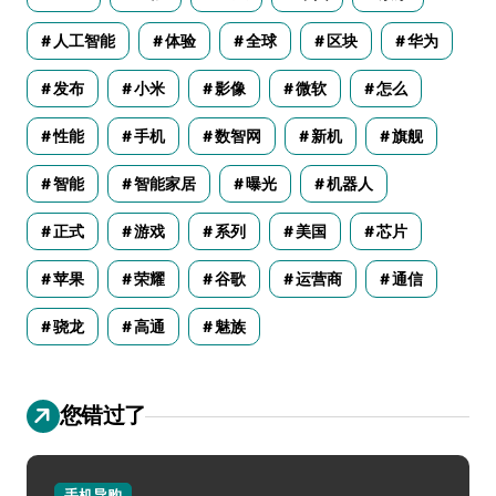
人工智能
体验
全球
区块
华为
发布
小米
影像
微软
怎么
性能
手机
数智网
新机
旗舰
智能
智能家居
曝光
机器人
正式
游戏
系列
美国
芯片
苹果
荣耀
谷歌
运营商
通信
骁龙
高通
魅族
您错过了
手机导购