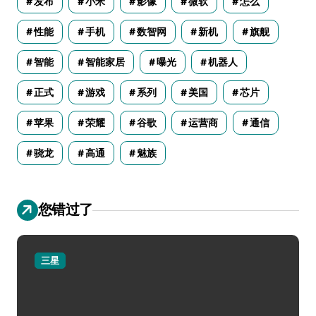
发布
小米
影像
微软
怎么
性能
手机
数智网
新机
旗舰
智能
智能家居
曝光
机器人
正式
游戏
系列
美国
芯片
苹果
荣耀
谷歌
运营商
通信
骁龙
高通
魅族
您错过了
三星