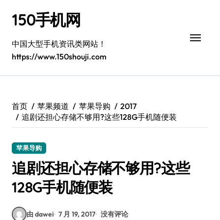
跳
150手机网
转
到
内
中国大型手机资讯类网站！
容
https://www.150shouji.com
首页
苹果频道
苹果导购
2017
追剧还担心存储不够用?这些128G手机随便装
苹果导购
追剧还担心存储不够用?这些
128G手机随便装
由 dawei
7 月 19, 2017
没有评论