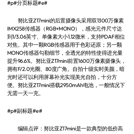
#p#分页标题#e#
努比亚Z17mini的后置摄像头采用双1300万像素
IMX258传感器（RGB+MONO），感光元件尺寸达
到1/3.06英寸、单像素大小1.12微米，支持PDAF相位
对焦。其中一颗RGB传感器用于色彩还原；另一颗
MONO传感器勾勒细节，全透光的特性使得进光量
提升96.6%。努比亚Z17mini前置1600万像素摄像头，
拥有F/2.0光圈、80度广角。自拍十级实时美颜，暗
光时还可以利用屏幕补光实现美光自拍，十分方
便。努比亚Z17mini搭载2950mAh电池，一般情况下
无需一天一充。
#p#副标题#e#
编辑点评：努比亚Z17mini是一款典型的低价高