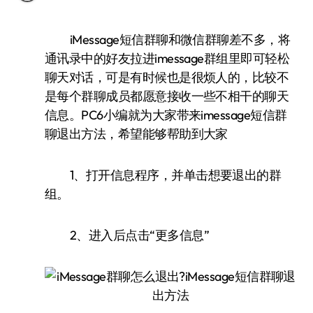
iMessage短信群聊和微信群聊差不多，将
通讯录中的好友拉进imessage群组里即可轻松
聊天对话，可是有时候也是很烦人的，比较不
是每个群聊成员都愿意接收一些不相干的聊天
信息。PC6小编就为大家带来imessage短信群
聊退出方法，希望能够帮助到大家
1、打开信息程序，并单击想要退出的群
组。
2、进入后点击“更多信息”