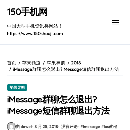
跳
150手机网
转
到
内
中国大型手机资讯类网站！
容
https://www.150shouji.com
首页
苹果频道
苹果导购
2018
iMessage群聊怎么退出?iMessage短信群聊退出方法
苹果导购
iMessage群聊怎么退出?
iMessage短信群聊退出方法
由 dawei
8 月 25, 2018
没有评论
#
imessage
#
ios教程