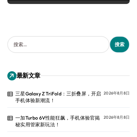
搜
索
：
最新文章
三星Galaxy Z TriFold：三折叠屏，开启
2026年8月8日
手机体验新潮流！
一加Turbo 6V性能狂飙，手机体验官揭
2026年8月8日
秘实用管家新玩法！