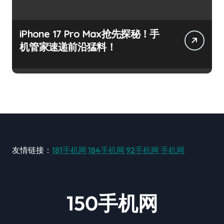
iPhone 17 Pro Max抢先探秘！手
机管家速递前沿猛料！
友情链接：
181手机网
184手机网
92手机网
手机网
150手机网