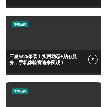
手机新闻
三星W26来袭！实用动态+贴心服
务，手机体验官速来围观！
手机新闻