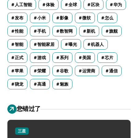
人工智能
体验
全球
区块
华为
发布
小米
影像
微软
怎么
性能
手机
数智网
新机
旗舰
智能
智能家居
曝光
机器人
正式
游戏
系列
美国
芯片
苹果
荣耀
谷歌
运营商
通信
骁龙
高通
魅族
您错过了
三星