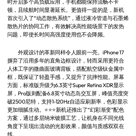
时开启多个高负载应用，手机都能保持流畅不卡
顿，且续航时间显著延长。更值得一提的是，新机
首次引入了“动态散热系统”，通过液冷管道与石墨烯
散热片的协同工作，有效解决高性能场景下的发热
问题，即使长时间高强度使用也不会降频。
外观设计的革新同样令人眼前一亮。iPhone 17
摒弃了沿用多年的直角边框设计，转而采用更符合
人体工学的微曲面玻璃背板，搭配航空级钛金属中
框，既保证了轻盈手感，又提升了抗摔性能。屏幕
方面，标准版升级为6.3英寸Super Retina XDR显示
屏，Pro版则配备6.8英寸动态岛交互屏，峰值亮度突
破2500尼特，支持1-120Hz自适应刷新率，色彩显示
更加细腻生动。⭐️⭐️⭐️新机还推出了“幻彩渐变”配色
方案，通过多层纳米镀膜工艺，让机身在不同光线
角度下呈现出流动的光影效果，颜值与质感双双在
线。