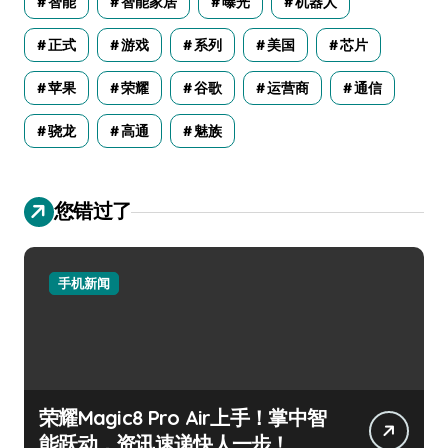
智能
智能家居
曝光
机器人
正式
游戏
系列
美国
芯片
苹果
荣耀
谷歌
运营商
通信
骁龙
高通
魅族
您错过了
手机新闻
荣耀Magic8 Pro Air上手！掌中智
能跃动，资讯速递快人一步！