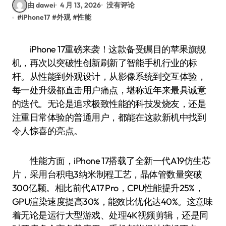
由 dawei
4 月 13, 2026
没有评论
#
iPhone17
#
外观
#
性能
iPhone 17重磅来袭！这款备受瞩目的苹果旗舰
机，再次以突破性创新刷新了智能手机行业的标
杆。从性能到外观设计，从影像系统到交互体验，
每一处升级都直击用户痛点，堪称近年来最具诚意
的迭代。无论是追求极致性能的科技发烧友，还是
注重日常体验的普通用户，都能在这款新机中找到
令人惊喜的亮点。
性能方面，iPhone 17搭载了全新一代A19仿生芯
片，采用台积电3纳米制程工艺，晶体管数量突破
300亿颗。相比前代A17 Pro，CPU性能提升25%，
GPU渲染速度提高30%，能效比优化达40%。这意味
着无论是运行大型游戏、处理4K视频剪辑，还是同