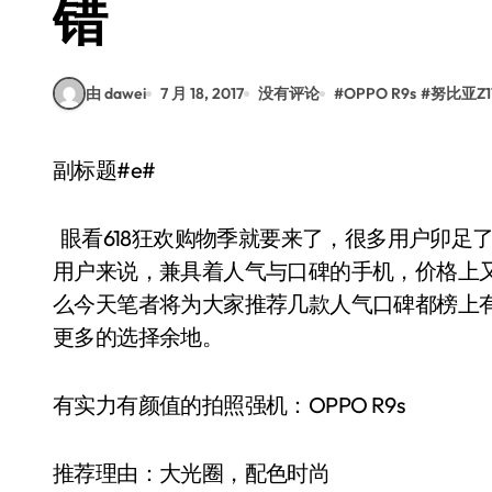
错
由 dawei
7 月 18, 2017
没有评论
#
OPPO R9s
#
努比亚Z1
副标题#e#
眼看618狂欢购物季就要来了，很多用户卯足
用户来说，兼具着人气与口碑的手机，价格上
么今天笔者将为大家推荐几款人气口碑都榜上
更多的选择余地。
有实力有颜值的拍照强机：OPPO R9s
推荐理由：大光圈，配色时尚