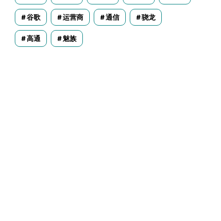
谷歌
运营商
通信
骁龙
高通
魅族