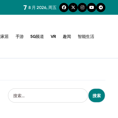
7
8 月 2026, 周五
能家居
手游
5G频道
VR
趣闻
智能生活
搜
索
：