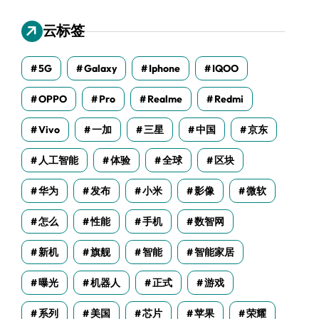
云标签
5G
Galaxy
Iphone
IQOO
OPPO
Pro
Realme
Redmi
Vivo
一加
三星
中国
京东
人工智能
体验
全球
区块
华为
发布
小米
影像
微软
怎么
性能
手机
数智网
新机
旗舰
智能
智能家居
曝光
机器人
正式
游戏
系列
美国
芯片
苹果
荣耀