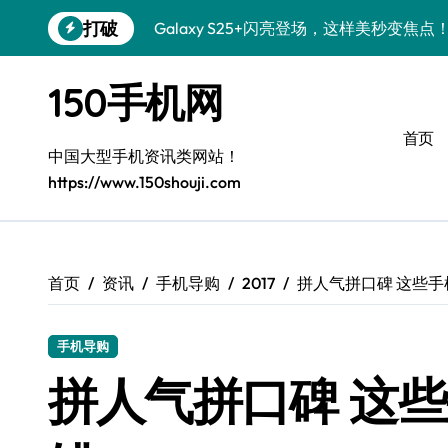
跳
打破
Galaxy S25+闪亮登场，这样美秒变焦点
转
到
S24+上手，美出新高度！
内
150手机网
容
S26+颜值暴增！机皇美颜秘籍大公开
首页
A56 5G惊艳登场，三星新风尚来了！
中国大型手机资讯类网站！
https://www.150shouji.com
三星S26上手：3招秒变个性旗舰
S25美化秘籍：个性潮玩，炫酷一键搞定
Galaxy C55 5G潮定新定义
首页
资讯
手机导购
2017
拼人气拼口碑 这些
Galaxy C55 5G登场，美学新标杆！
手机导购
Galaxy Z Flip6：折叠时尚，秒变潮流焦点
拼人气拼口碑 这
S25 Ultra颜值炸裂！定制主题潮到没朋友