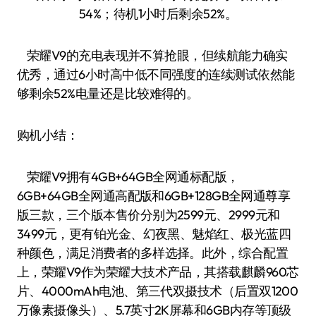
54%；待机1小时后剩余52%。
荣耀V9的充电表现并不算抢眼，但续航能力确实
优秀，通过6小时高中低不同强度的连续测试依然能
够剩余52%电量还是比较难得的。
购机小结：
荣耀V9拥有4GB+64GB全网通标配版，
6GB+64GB全网通高配版和6GB+128GB全网通尊享
版三款，三个版本售价分别为2599元、2999元和
3499元，更有铂光金、幻夜黑、魅焰红、极光蓝四
种颜色，满足消费者的多样选择。此外，综合配置
上，荣耀V9作为荣耀大技术产品，其搭载麒麟960芯
片、4000mAh电池、第三代双摄技术（后置双1200
万像素摄像头）、5.7英寸2K屏幕和6GB内存等顶级