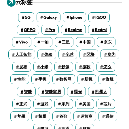
云标签
5G
Galaxy
Iphone
IQOO
OPPO
Pro
Realme
Redmi
Vivo
一加
三星
中国
京东
人工智能
体验
全球
区块
华为
发布
小米
影像
微软
怎么
性能
手机
数智网
新机
旗舰
智能
智能家居
曝光
机器人
正式
游戏
系列
美国
芯片
苹果
荣耀
谷歌
运营商
通信
骁龙
高通
魅族