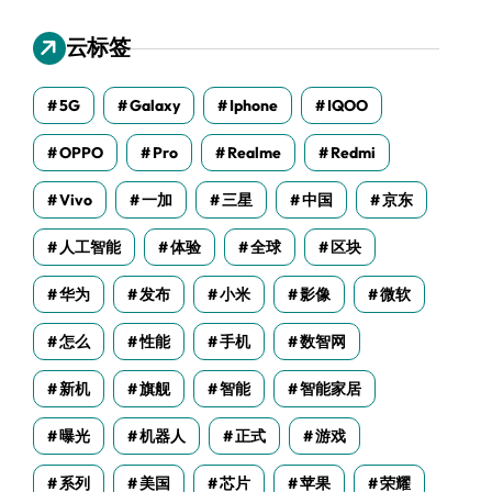
云标签
5G
Galaxy
Iphone
IQOO
OPPO
Pro
Realme
Redmi
Vivo
一加
三星
中国
京东
人工智能
体验
全球
区块
华为
发布
小米
影像
微软
怎么
性能
手机
数智网
新机
旗舰
智能
智能家居
曝光
机器人
正式
游戏
系列
美国
芯片
苹果
荣耀