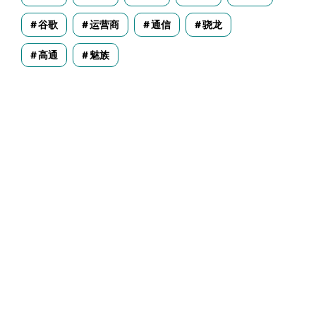
谷歌
运营商
通信
骁龙
高通
魅族