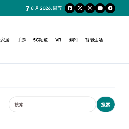
7
8 月 2026, 周五
能家居
手游
5G频道
VR
趣闻
智能生活
搜
索
：