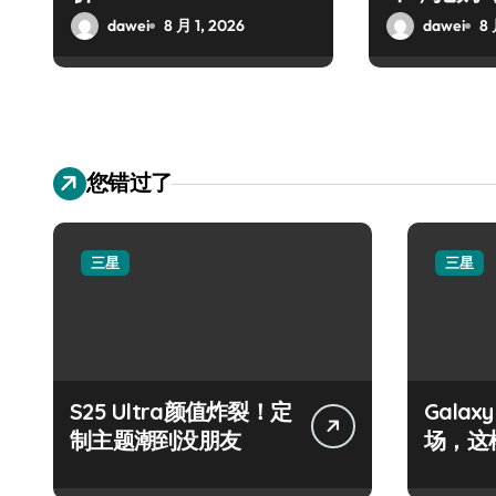
dawei
8 月 1, 2026
dawei
8 
您错过了
三星
三星
S25 Ultra颜值炸裂！定
Galax
制主题潮到没朋友
场，这