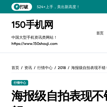
跳
打破
S24+上手，美出新高度！
转
到
S26+颜值暴增！机皇美颜秘籍大公开
内
150手机网
容
A56 5G惊艳登场，三星新风尚来了！
首页
三星S26上手：3招秒变个性旗舰
中国大型手机资讯类网站！
https://www.150shouji.com
S25美化秘籍：个性潮玩，炫酷一键搞定
Galaxy C55 5G潮定新定义
Galaxy C55 5G登场，美学新标杆！
首页
资讯
行情中心
2018
海报级自拍表现不错 
Galaxy Z Flip6：折叠时尚，秒变潮流焦点
行情中心
S25 Ultra颜值炸裂！定制主题潮到没朋友
海报级自拍表现不错