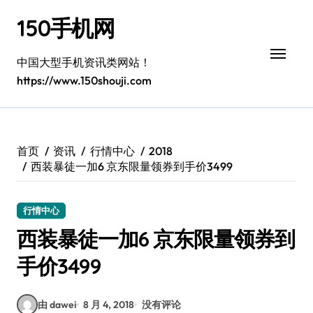
跳
150手机网
转
到
内
中国大型手机资讯类网站！
容
https://www.150shouji.com
首页
资讯
行情中心
2018
西装暴徒一加6 京东限量领券到手价3499
行情中心
西装暴徒一加6 京东限量领券到
手价3499
由 dawei
8 月 4, 2018
没有评论