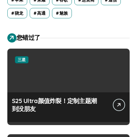
苹果
荣耀
谷歌
运营商
通信
骁龙
高通
魅族
您错过了
三星
S25 Ultra颜值炸裂！定制主题潮
到没朋友