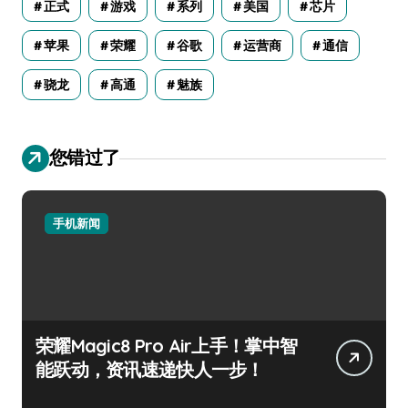
正式
游戏
系列
美国
芯片
苹果
荣耀
谷歌
运营商
通信
骁龙
高通
魅族
您错过了
手机新闻
荣耀Magic8 Pro Air上手！掌中智
能跃动，资讯速递快人一步！