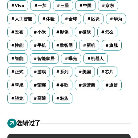
Vivo
一加
三星
中国
京东
人工智能
体验
全球
区块
华为
发布
小米
影像
微软
怎么
性能
手机
数智网
新机
旗舰
智能
智能家居
曝光
机器人
正式
游戏
系列
美国
芯片
苹果
荣耀
谷歌
运营商
通信
骁龙
高通
魅族
您错过了