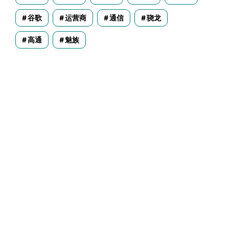
谷歌
运营商
通信
骁龙
高通
魅族