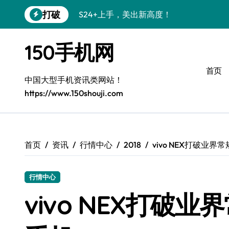
跳
打破
S24+上手，美出新高度！
转
到
S26+颜值暴增！机皇美颜秘籍大公开
内
150手机网
容
A56 5G惊艳登场，三星新风尚来了！
首页
三星S26上手：3招秒变个性旗舰
中国大型手机资讯类网站！
https://www.150shouji.com
S25美化秘籍：个性潮玩，炫酷一键搞定
Galaxy C55 5G潮定新定义
Galaxy C55 5G登场，美学新标杆！
首页
资讯
行情中心
2018
vivo NEX打破业
Galaxy Z Flip6：折叠时尚，秒变潮流焦点
行情中心
S25 Ultra颜值炸裂！定制主题潮到没朋友
vivo NEX打破