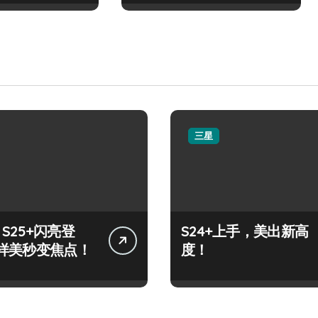
三星
y S25+闪亮登
S24+上手，美出新高
样美秒变焦点！
度！