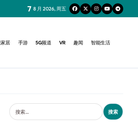
7
8 月 2026, 周五
能家居
手游
5G频道
VR
趣闻
智能生活
搜
索
：