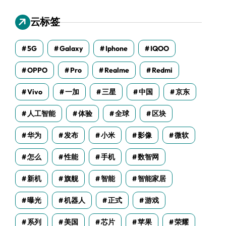
云标签
5G
Galaxy
Iphone
IQOO
OPPO
Pro
Realme
Redmi
Vivo
一加
三星
中国
京东
人工智能
体验
全球
区块
华为
发布
小米
影像
微软
怎么
性能
手机
数智网
新机
旗舰
智能
智能家居
曝光
机器人
正式
游戏
系列
美国
芯片
苹果
荣耀