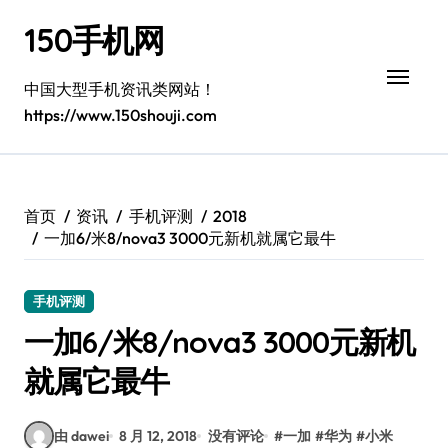
跳
150手机网
转
到
内
中国大型手机资讯类网站！
容
https://www.150shouji.com
首页
资讯
手机评测
2018
一加6/米8/nova3 3000元新机就属它最牛
手机评测
一加6/米8/nova3 3000元新机
就属它最牛
由 dawei
8 月 12, 2018
没有评论
#
一加
#
华为
#
小米