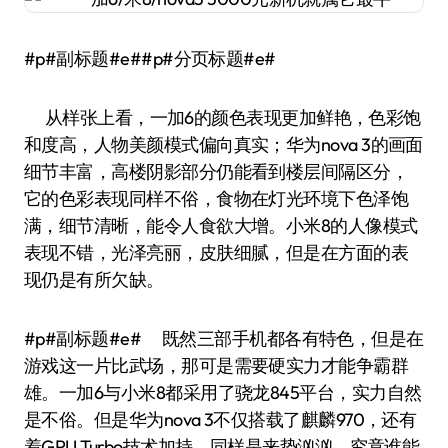
#p#副标题#e##p#分页标题#e#
从样张上看，一加6的颜色表现更加鲜艳，色彩饱
和度高，人物美颜模式偏向真实；华为nova 3的画面
细节丰富，高楼阴影部分仍能看到楼层间隔区分，
它的色彩表现同样不俗，食物在灯光环境下色泽饱
满，细节清晰，能令人食欲大增。小米8的人像模式
表现不错，光泽亮丽，皮肤细腻，但是在方面的表
现仍是有所欠缺。
#p#副标题#e# 既然三部手机都各有特色，但是在
游戏这一片比武场，那可是需要硬实力才能争霸群
雄。一加6与小米8都采用了骁龙845平台，实力自然
是不俗。但是华为nova 3不仅搭载了麒麟970，还有
着GPU Turbo技术加持，同样是来势汹汹。究竟谁能