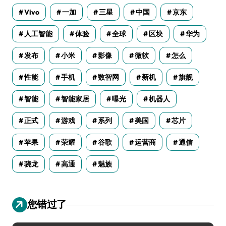
Vivo
一加
三星
中国
京东
人工智能
体验
全球
区块
华为
发布
小米
影像
微软
怎么
性能
手机
数智网
新机
旗舰
智能
智能家居
曝光
机器人
正式
游戏
系列
美国
芯片
苹果
荣耀
谷歌
运营商
通信
骁龙
高通
魅族
您错过了