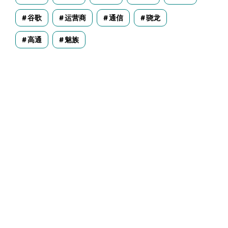
谷歌
运营商
通信
骁龙
高通
魅族