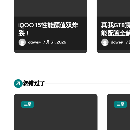
iQOO 15性能颜值双炸
真我GT8
裂！
能配置全
dawei
7 月 31, 2026
dawei
7 
您错过了
三星
三星