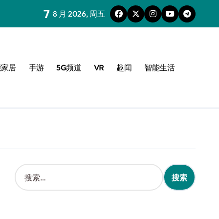
7
8 月 2026, 周五
能家居
手游
5G频道
VR
趣闻
智能生活
搜
索
：