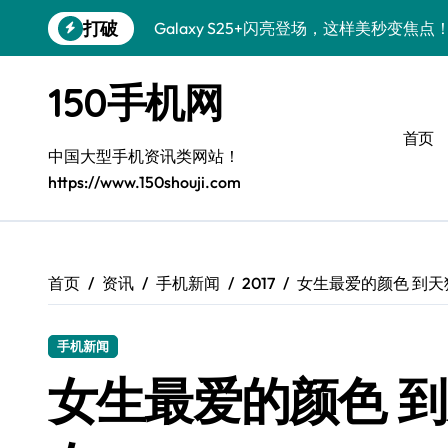
跳
打破
Galaxy S25+闪亮登场，这样美秒变焦点
转
到
S24+上手，美出新高度！
内
150手机网
容
S26+颜值暴增！机皇美颜秘籍大公开
首页
A56 5G惊艳登场，三星新风尚来了！
中国大型手机资讯类网站！
https://www.150shouji.com
三星S26上手：3招秒变个性旗舰
S25美化秘籍：个性潮玩，炫酷一键搞定
Galaxy C55 5G潮定新定义
首页
资讯
手机新闻
2017
女生最爱的颜色 到天
Galaxy C55 5G登场，美学新标杆！
手机新闻
Galaxy Z Flip6：折叠时尚，秒变潮流焦点
女生最爱的颜色 到
S25 Ultra颜值炸裂！定制主题潮到没朋友