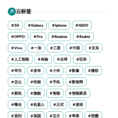
云标签
5G
Galaxy
Iphone
IQOO
OPPO
Pro
Realme
Redmi
Vivo
一加
三星
中国
京东
人工智能
体验
全球
区块
华为
发布
小米
影像
微软
怎么
性能
手机
数智网
新机
旗舰
智能
智能家居
曝光
机器人
正式
游戏
系列
美国
芯片
苹果
荣耀