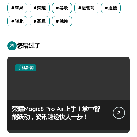
苹果
荣耀
谷歌
运营商
通信
骁龙
高通
魅族
您错过了
手机新闻
荣耀Magic8 Pro Air上手！掌中智
能跃动，资讯速递快人一步！