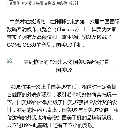
#
国美
#
大奖
#
好看
#
惊叹
#
给你
#
设计
中关村在线消息：在刚刚结束的第十六届中国国际
数码互动娱乐展览会（ChinaJoy）上，国美为大家
带来了拥有及高颜值和三重生物识别以及搭载了
GOME OS3.0的产品，国美U9手机。
国美U9
如果你第一次上手国美U9的话，相信你一定会被
它靓丽的外表所吸引，吸引着你想好好将其把玩一
下。国美U9的外观延续了国美U7获得iF设计奖的设
计，在标志性的元素上，国美U9与国美U7类似，相
信这样的外观也将会增加国美手机的品牌辨识度。
只不过U9在此基础上还有了不小的突破。