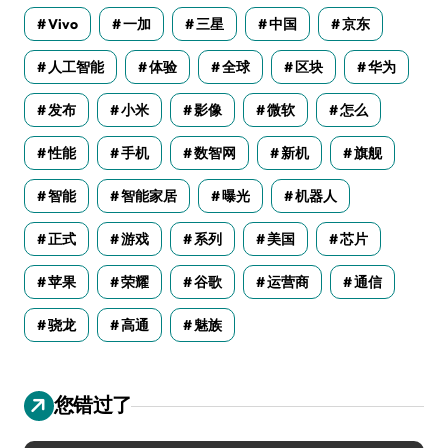
Vivo
一加
三星
中国
京东
人工智能
体验
全球
区块
华为
发布
小米
影像
微软
怎么
性能
手机
数智网
新机
旗舰
智能
智能家居
曝光
机器人
正式
游戏
系列
美国
芯片
苹果
荣耀
谷歌
运营商
通信
骁龙
高通
魅族
您错过了