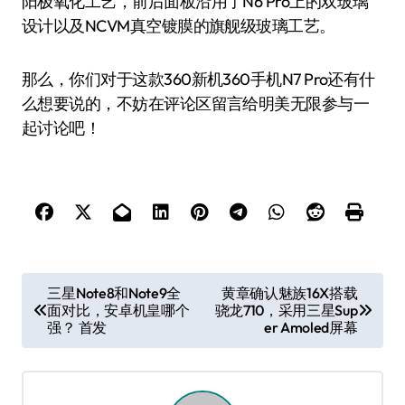
阳极氧化工艺，前后面板沿用了N6 Pro上的双玻璃
设计以及NCVM真空镀膜的旗舰级玻璃工艺。
那么，你们对于这款360新机360手机N7 Pro还有什
么想要说的，不妨在评论区留言给明美无限参与一
起讨论吧！
文
三星Note8和Note9全
黄章确认魅族16X搭载
面对比，安卓机皇哪个
骁龙710，采用三星Sup
章
强？ 首发
er Amoled屏幕
导
航