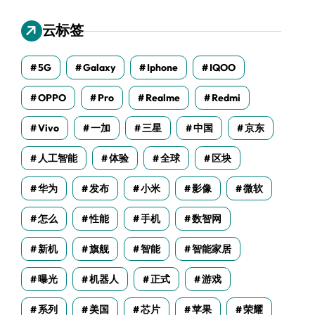
云标签
5G
Galaxy
Iphone
IQOO
OPPO
Pro
Realme
Redmi
Vivo
一加
三星
中国
京东
人工智能
体验
全球
区块
华为
发布
小米
影像
微软
怎么
性能
手机
数智网
新机
旗舰
智能
智能家居
曝光
机器人
正式
游戏
系列
美国
芯片
苹果
荣耀