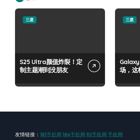
三星
三星
S25 Ultra颜值炸裂！定
Galax
制主题潮到没朋友
场，这
友情链接：
181手机网
184手机网
92手机网
手机网