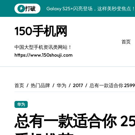
跳
打破
Galaxy S25+闪亮登场，这样美秒变焦点
转
到
S24+上手，美出新高度！
内
150手机网
容
S26+颜值暴增！机皇美颜秘籍大公开
首页
A56 5G惊艳登场，三星新风尚来了！
中国大型手机资讯类网站！
https://www.150shouji.com
三星S26上手：3招秒变个性旗舰
S25美化秘籍：个性潮玩，炫酷一键搞定
Galaxy C55 5G潮定新定义
首页
热门品牌
华为
2017
总有一款适合你 25
Galaxy C55 5G登场，美学新标杆！
华为
Galaxy Z Flip6：折叠时尚，秒变潮流焦点
总有一款适合你 2
S25 Ultra颜值炸裂！定制主题潮到没朋友