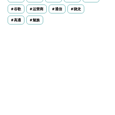
谷歌
运营商
通信
骁龙
高通
魅族