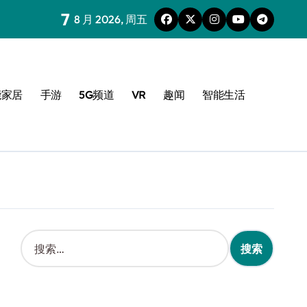
7
8 月 2026, 周五
能家居
手游
5G频道
VR
趣闻
智能生活
搜
索
：