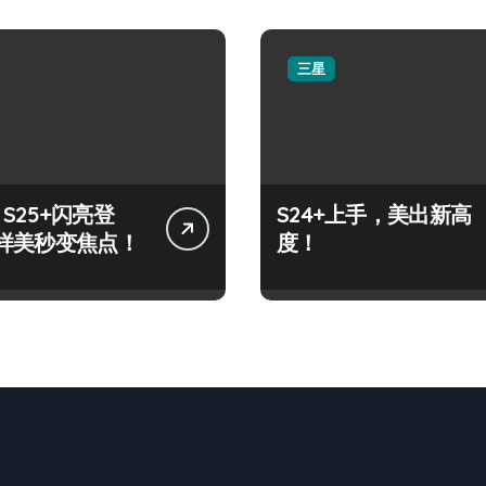
三星
y S25+闪亮登
S24+上手，美出新高
样美秒变焦点！
度！