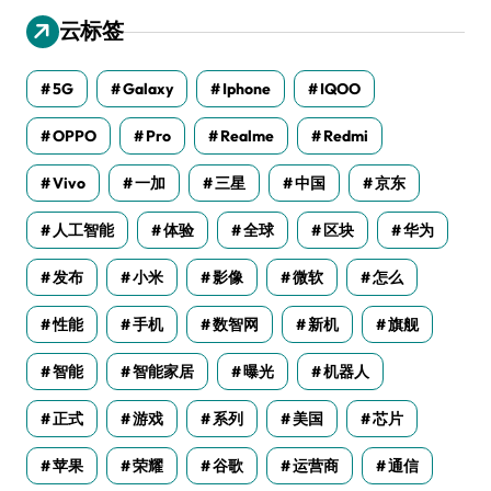
云标签
5G
Galaxy
Iphone
IQOO
OPPO
Pro
Realme
Redmi
Vivo
一加
三星
中国
京东
人工智能
体验
全球
区块
华为
发布
小米
影像
微软
怎么
性能
手机
数智网
新机
旗舰
智能
智能家居
曝光
机器人
正式
游戏
系列
美国
芯片
苹果
荣耀
谷歌
运营商
通信