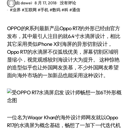
由 dawei
8 月 17, 2018
没有评论
#
业界
#
互联网
#
手机
#
数码
#
科
#
通信
OPPO的R系列最新产品Oppo R17的外形已经由官方
发布，其中最引人注目的就6.4寸水滴屏设计，相比
其它采用类似iPhone X刘海屏的异形切割设计，
Oppo R17的水滴屏不仅弧线优美，屏幕切割区域明
显缩小，视觉观感较刘海设计大为提升。 这种惊艳
的造型似乎也让外国网友羡慕，不少外国网友希望
面向海外市场的一加新品也能采用这种设计。
一位名为Waqar Khan的海外设计师网友就以Oppo
R17的水滴屏为概念基础，畅想了一加下一代迭代机