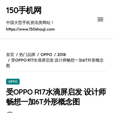
跳
150手机网
转
到
内
中国大型手机资讯类网站！
容
https://www.150shouji.com
首页
热门品牌
OPPO
2018
受OPPO R17水滴屏启发 设计师畅想一加6T外形概念
图
OPPO
受OPPO R17水滴屏启发 设计师
畅想一加6T外形概念图