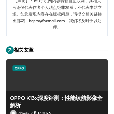
【声明】：150手机网内容转载自互联网，其相关
言论仅代表作者个人观点绝非权威，不代表本站立
场。如您发现内容存在版权问题，请提交相关链接
至邮箱：bqsm@foxmail.com，我们将及时予以处
理。
相关文章
OPPO
OPPO K13x深度评测：性能续航影像全
解析
dawei
7 月 17, 2026