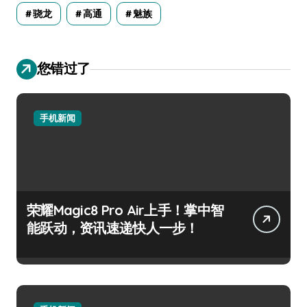
骁龙
高通
魅族
您错过了
手机新闻
荣耀Magic8 Pro Air上手！掌中智
能跃动，资讯速递快人一步！